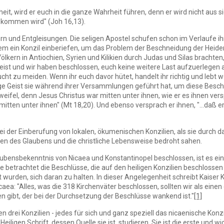
it, wird er euch in die ganze Wahrheit führen, denn er wird nicht aus s
 kommen wird" (Joh 16,13).
lern und Entgleisungen. Die seligen Apostel schufen schon im Verlaufe 
alem ein Konzil einberiefen, um das Problem der Beschneidung der Heiden 
kern in Antiochien, Syrien und Kilikien durch Judas und Silas brachten,
 Geist und wir haben beschlossen, euch keine weitere Last aufzuerlegen
cht zu meiden. Wenn ihr euch davor hütet, handelt ihr richtig und lebt w
lige Geist sie während ihrer Versammlungen geführt hat, um diese Bes
Zweifel, denn Jesus Christus war mitten unter ihnen, wie er es ihnen ver
ten unter ihnen" (Mt 18,20). Und ebenso versprach er ihnen, "...daß er 
ei der Einberufung von lokalen, ökumenischen Konzilien, als sie durch d
n des Glaubens und die christliche Lebensweise bedroht sahen.
aubensbekenntnis von Nicaea und Konstantinopel beschlossen, ist es ein
e betrachtet die Beschlüsse, die auf den heiligen Konzilien beschlossen
t wurden, sich daran zu halten. In dieser Angelegenheit schreibt Kaiser 
aea: "Alles, was die 318 Kirchenväter beschlossen, sollten wir als eine
n gibt, der bei der Durchsetzung der Beschlüsse wankend ist."
[1]
gen drei Konzilien - jedes für sich und ganz speziell das nicaenische Ko
ligen Schrift, dessen Quelle sie ist, studieren. Sie ist die erste und 