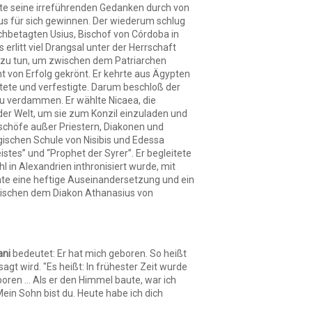
ete seine irreführenden Gedanken durch von
us für sich gewinnen. Der wiederum schlug
chbetagten Usius, Bischof von Córdoba in
erlitt viel Drangsal unter der Herrschaft
s zu tun, um zwischen dem Patriarchen
t von Erfolg gekrönt. Er kehrte aus Ägypten
eitete und verfestigte. Darum beschloß der
zu verdammen. Er wählte Nicaea, die
 der Welt, um sie zum Konzil einzuladen und
ischöfe außer Priestern, Diakonen und
gischen Schule von Nisibis und Edessa
eistes” und “Prophet der Syrer”. Er begleitete
l in Alexandrien inthronisiert wurde, mit
nte eine heftige Auseinandersetzung und ein
zwischen dem Diakon Athanasius von
ani
bedeutet: Er hat mich geboren. So heißt
agt wird. "Es heißt: In frühester Zeit wurde
ren ... Als er den Himmel baute, war ich
Mein Sohn bist du. Heute habe ich dich