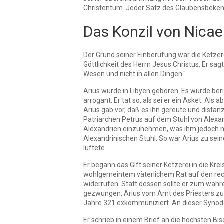
Christentum. Jeder Satz des Glaubensbekennt
Das Konzil von Nicae
Der Grund seiner Einberufung war die Ketzere
Göttlichkeit des Herrn Jesus Christus. Er sag
Wesen und nicht in allen Dingen."
Arius wurde in Libyen geboren. Es wurde beri
arrogant. Er tat so, als sei er ein Asket. Al
Arius gab vor, daß es ihn gereute und distanz
Patriarchen Petrus auf dem Stuhl von Alexan
Alexandrien einzunehmen, was ihm jedoch nic
Alexandrinischen Stuhl. So war Arius zu sein
lüftete.
Er begann das Gift seiner Ketzerei in die Kr
wohlgemeintem väterlichem Rat auf den recht
widerrufen. Statt dessen sollte er zum wahr
gezwungen, Arius vom Amt des Priesters zu e
Jahre 321 exkommuniziert. An dieser Synode
Er schrieb in einem Brief an die höchsten Bi