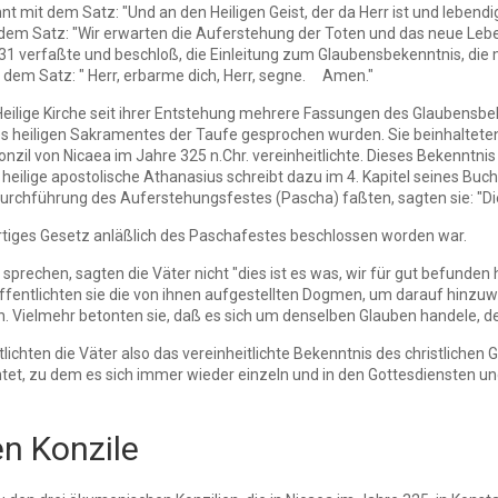
nt mit dem Satz: "Und an den Heiligen Geist, der da Herr ist und leben
t dem Satz: "Wir erwarten die Auferstehung der Toten und das neue Le
 verfaßte und beschloß, die Einleitung zum Glaubensbekenntnis, die mi
t dem Satz: " Herr, erbarme dich, Herr, segne. Amen."
 Heilige Kirche seit ihrer Entstehung mehrere Fassungen des Glaubensbe
s heiligen Sakramentes der Taufe gesprochen wurden. Sie beinhaltete
nzil von Nicaea im Jahre 325 n.Chr. vereinheitlichte. Dieses Bekenntni
 heilige apostolische Athanasius schreibt dazu im 4. Kapitel seines Buc
urchführung des Auferstehungsfestes (Pascha) faßten, sagten sie: "Dies 
artiges Gesetz anläßlich des Paschafestes beschlossen worden war.
prechen, sagten die Väter nicht "dies ist es was, wir für gut befunden 
ffentlichten sie die von ihnen aufgestellten Dogmen, um darauf hinzu
Vielmehr betonten sie, daß es sich um denselben Glauben handele, den
ichten die Väter also das vereinheitlichte Bekenntnis des christlichen G
chtet, zu dem es sich immer wieder einzeln und in den Gottesdiensten und
n Konzile