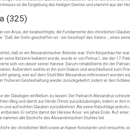
nisses ist die Eingebung des Heiligen Geistes und stammt aus der Heil
a (325)
i von Arius, der beabsichtigte, die Fundamente des christlichen Glaube
te: "Daß der Sohn geschaffen ist - ein Geschöpf des Vaters -, eines seine
chtet, daß er ein Alexandrinischer Ältester war. Vom Körperbau her war
s aber seine Ketzerei bekannt wurde, wurde er von Petrus I., der der 17. 
ierte sich von dieser seiner Häresie. Darum rehabilitierte ihn der Patria
drien. Außerdem weihte er ihn zum Diakon und anschließend zum Priest
ht gelang, weil auf dem Stuhl Mor Alexandrus inthronisiert worden war
er früheren Geisteshaltung wieder zurückgekehrt, indem er den Schleier, 
eise der Gläubigen einfließen zu lassen. Der Patriarch Alexandrus scheu
en Weg und damit zur Herde Christi zurückzubringen, indem er ihm riet
en und aufrechten Glauben zurückkehren. Als seine Ratschläge jedoch un
ntbinden. Er setzte damit der Häresie Arius´ ein jähes Ende. Auf einer
 nahmen alle Bischöfe des Alexandrinischen Stuhles teil.
schöfe der christlichen Welt sowie an Kaiser Konstantin und versuchte, 