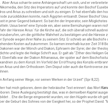
. Aber Arius scharrte seine Anhängerschaft um sich, und er verbreitet
 Nikomedia, den Sitz des Imperators auf und konnte den Bischof Eusebi
os und Arius zu schreiben und sich zu einigen. Er hat ebenfalls den ho
iode zurückblicken konnte, nach Ägypten entsandt. Dieser Bischof Usius 
it in jener Gegend bekannt. So bat ihn der Imperator, sein Möglichste
tteln. Usius berief eine Synode ein, aber seine Bemühungen waren nich
ahr der Häresie Arius´ für die Kirche auf, die sich überall schnell ausbr
einzuberufen, um die göttliche Wahrheit zu bestätigen und die Häresie 
 der Synode wegen ihrer Nähe zu seinem Sitz. Er schrieb an alle Bischöfe
ntstehenden Kosten aufzukommen. So kamen innerhalb kurzer Zeit 318 B
n Diakonen war der Mönch und Diakon, Ephraem der Syrer, der der theolo
ichte und legte die Heilige Schrift aus. Er galt als “Zither des Heiligen G
l. Ebenfalls war der Diakon Athanasius, der später auf dem Bischofsstuh
xandrien zu dem Konzil. Im Vorfeld der Erröffnung des Konzils entbran
von Arius und den Orthodoxen. Den Disput oder auch die Kontroverse 
ähnen.
m Anfang seiner Wege, vor seinen Werken in der Urzeit” (Spr 8,22).
Herr hat mich geboren; denn der hebräische Text erinnert: das Wort
Kan
 geboren. Diese Auslegung bestätigt das, was in demselben Kapitel ausges
det ... Ehe die Berge eingesenkt wurden, vor den Hügeln wurde ich gebo
ber die Geburt des Sohnes von der Ewigkeit her, so der Prophet David: "