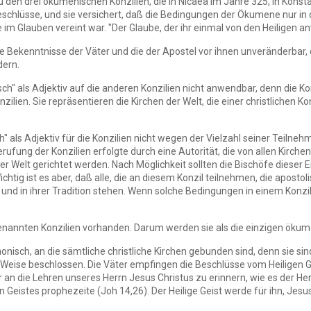
u den drei ökumenischen Konzilien, die in Nicaea im Jahre 325, in Kons
eschlüsse, und sie versichert, daß die Bedingungen der Ökumene nur in d
he im Glauben vereint war. "Der Glaube, der ihr einmal von den Heiligen a
 Bekenntnisse der Väter und die der Apostel vor ihnen unveränderbar, d
dern.
h" als Adjektiv auf die anderen Konzilien nicht anwendbar, denn die Kon
ilien. Sie repräsentieren die Kirchen der Welt, die einer christlichen 
" als Adjektiv für die Konzilien nicht wegen der Vielzahl seiner Teiln
rufung der Konzilien erfolgte durch eine Autorität, die von allen Kirche
r Welt gerichtet werden. Nach Möglichkeit sollten die Bischöfe dieser Ei
Wichtig ist es aber, daß alle, die an diesem Konzil teilnehmen, die aposto
 und in ihrer Tradition stehen. Wenn solche Bedingungen in einem Konzil
nannten Konzilien vorhanden. Darum werden sie als die einzigen ökume
nisch, an die sämtliche christliche Kirchen gebunden sind, denn sie si
Weise beschlossen. Die Väter empfingen die Beschlüsse vom Heiligen Geist
er an die Lehren unseres Herrn Jesus Christus zu erinnern, wie es der H
en Geistes prophezeite (Joh 14,26). Der Heilige Geist werde für ihn, Je