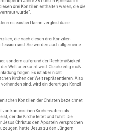
tantinopel im Jahre 381 und in Ephesus im
iesen drei Konzilien enthalten waren, die die
nvertraut wurde".
enn es existiert keine vergleichbare
zilien, die nach diesen drei Konzilien
Konfession sind. Sie werden auch allgemeine
ehmer, sondern aufgrund der Rechtmäßigkeit
n der Welt anerkannt wird. Gleichzeitig muß
nladung folgen. Es ist aber nicht
lischen Kirchen der Welt repräsentieren. Also
 vorhanden sind, wird ein derartiges Konzil
nischen Konzilien der Christen bezeichnet.
nd von kanonischen Kirchenvätern als
, der die Kirche leitet und führt. Die
err Jesus Christus den Aposteln versprochen
sus, zeugen, hatte Jesus zu den Jüngern