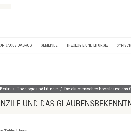
MOR JACOB DASRUG
GEMEINDE
THEOLOGIE UND LITURGIE
SYRISCH
Berlin
Theologie und Liturgie
Die ökumenischen Konzile und das 
ONZILE UND DAS GLAUBENSBEKENNTN