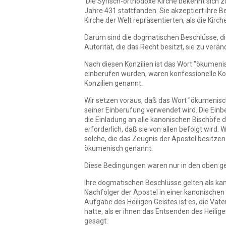
Die Syrisch-orthodoxe Kirche bekennt sich z
Jahre 431 stattfanden. Sie akzeptiert ihre B
Kirche der Welt repräsentierten, als die Kirc
Darum sind die dogmatischen Beschlüsse, die
Autorität, die das Recht besitzt, sie zu verän
Nach diesen Konzilien ist das Wort "ökumenisc
einberufen wurden, waren konfessionelle Konz
Konzilien genannt.
Wir setzen voraus, daß das Wort "ökumenisch
seiner Einberufung verwendet wird. Die Einbe
die Einladung an alle kanonischen Bischöfe de
erforderlich, daß sie von allen befolgt wird. 
solche, die das Zeugnis der Apostel besitzen
ökumenisch genannt.
Diese Bedingungen waren nur in den oben ge
Ihre dogmatischen Beschlüsse gelten als kano
Nachfolger der Apostel in einer kanonischen 
Aufgabe des Heiligen Geistes ist es, die Vät
hatte, als er ihnen das Entsenden des Heilig
gesagt.