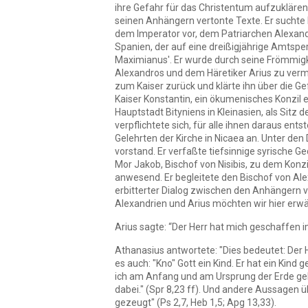
ihre Gefahr für das Christentum aufzuklären
seinen Anhängern vertonte Texte. Er suchte
dem Imperator vor, dem Patriarchen Alexandr
Spanien, der auf eine dreißigjährige Amtsper
Maximianus'. Er wurde durch seine Frömmigke
Alexandros und dem Häretiker Arius zu vermi
zum Kaiser zurück und klärte ihn über die Gef
Kaiser Konstantin, ein ökumenisches Konzil 
Hauptstadt Bityniens in Kleinasien, als Sitz
verpflichtete sich, für alle ihnen daraus e
Gelehrten der Kirche in Nicaea an. Unter de
vorstand. Er verfaßte tiefsinnige syrische Ged
Mor Jakob, Bischof von Nisibis, zu dem Konzi
anwesend. Er begleitete den Bischof von Ale
erbitterter Dialog zwischen den Anhängern 
Alexandrien und Arius möchten wir hier erw
Arius sagte: “Der Herr hat mich geschaffen i
Athanasius antwortete: "Dies bedeutet: Der 
es auch: "Kno" Gott ein Kind. Er hat ein Kind
ich am Anfang und am Ursprung der Erde gebil
dabei." (Spr 8,23 ff). Und andere Aussagen ü
gezeugt" (Ps 2,7, Heb 1,5; Apg 13,33).