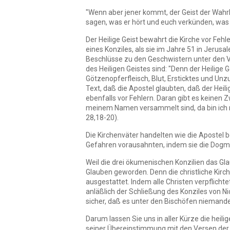
"Wenn aber jener kommt, der Geist der Wahrhe
sagen, was er hört und euch verkünden, was
Der Heilige Geist bewahrt die Kirche vor Feh
eines Konziles, als sie im Jahre 51 in Jerus
Beschlüsse zu den Geschwistern unter den Völ
des Heiligen Geistes sind: "Denn der Heilige
Götzenopferfleisch, Blut, Ersticktes und Unzu
Text, daß die Apostel glaubten, daß der Hei
ebenfalls vor Fehlern. Daran gibt es keinen 
meinem Namen versammelt sind, da bin ich mit
28,18-20).
Die Kirchenväter handelten wie die Apostel b
Gefahren vorausahnten, indem sie die Dogme
Weil die drei ökumenischen Konzilien das Gl
Glauben geworden. Denn die christliche Kirch
ausgestattet. Indem alle Christen verpflichte
anläßlich der Schließung des Konziles von Nic
sicher, daß es unter den Bischöfen niemande
Darum lassen Sie uns in aller Kürze die heili
seiner Übereinstimmung mit den Versen der Hei