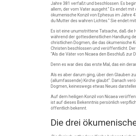
Jahre 381 verfaßt und beschlossen. Es begin
allem, der vom Vater ausgeht." Es endet mi
ökumenische Konzil von Ephesus im Jahre 431
du Mutter des wahren Lichtes." Sie endet mi
Es ist eine unumstrittene Tatsache, daß die
während der gottesdienstlichen Handlung de
christlichen Dogmen, die das ökumenische Ko
Christen beschlossen und veröffentlicht. Der
"Als die Väter von Nicaea den Beschluß zur D
Denn es war dies das erste Mal, das ein der
Als es aber darum ging, über den Glauben zu s
(allumfassende) Kirche glaubt". Danach verö
Dogmen, keineswegs etwas Neues darstellen. 
Auf dem heiligen Konzil von Nicaea veröffentl
ist auf dieses Bekenntnis persönlich verpfli
öffentlich bekennt.
Die drei ökumenische