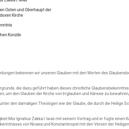
us Zakka I. Iwas
zen Osten und Oberhaupt der
odoxen Kirche
nntnis
chen Konzile
mmlungen bekennen wir unseren Glauben mit den Worten des Glaubensbek
ntergründe, die dazu geführt haben dieses christliche Glaubensbekennt
en, um den Glauben der Kirche von Irrglauben und Häresie zu bewahren,
unter den damaligen Theologen wie der Glaube, die durch die Heilige Schr
keit Mor Ignatius Zakka I. Iwas mit seinem Vortrag und er fügte einen Ka
nntnisses von Nicaea und Konstantinopel mit den Versen der Heiligen 