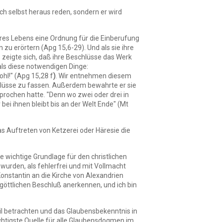
ich selbst heraus reden, sondern er wird
ihres Lebens eine Ordnung für die Einberufung
zu erörtern (Apg 15,6-29). Und als sie ihre
 zeigte sich, daß ihre Beschlüsse das Werk
 als diese notwendigen Dinge:
ohl!" (Apg 15,28 f
)
. Wir entnehmen diesem
chlüsse zu fassen. Außerdem bewahrte er sie
sprochen hatte. "Denn wo zwei oder drei in
bei ihnen bleibt bis an der Welt Ende" (Mt
as Auftreten von Ketzerei oder Häresie die
e wichtige Grundlage für den christlichen
 wurden, als fehlerfrei und mit Vollmacht
Konstantin an die Kirche von Alexandrien
n göttlichen Beschluß anerkennen, und ich bin
nzil betrachten und das Glaubensbekenntnis in
wichtigste Quelle für alle Glaubensdogmen im