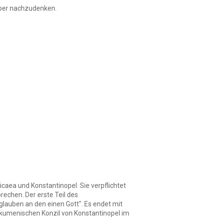
rüber nachzudenken.
caea und Konstantinopel. Sie verpflichtet
rechen. Der erste Teil des
lauben an den einen Gott". Es endet mit
 ökumenischen Konzil von Konstantinopel im