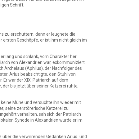
igen Schrift.
ns zu erschüttern, denn er leugnete die
r ersten Geschöpfe, er ist ihm nicht gleich im
 er lang und schlank, vom Charakter her
Patriarch von Alexandrien war, exkommuniziert.
rch Archelaus (Aphilus), der Nachfolger des
er. Arius beabsichtigte, den Stuhl von
. Er war der XIX. Patriarch auf dem
der bis jetzt über seiner Ketzerei ruhte,
te keine Mühe und versuchte ihn wieder mit
, seine zerstörerische Ketzerei zu
gehört verhallten, sah sich der Patriarch
 lokalen Synode in Alexandrien wurde er im
sie über die verwirrenden Gedanken Arius´ und