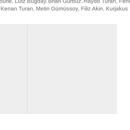
ourie,
Lutz Bugday
Brian Gürbüz,
Haydo Turan,
Feh
,
,
Kenan Turan,
Metin Gümüssoy,
Filiz Akin,
Kurjakus