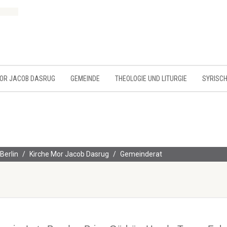
MOR JACOB DASRUG
GEMEINDE
THEOLOGIE UND LITURGIE
SYRISCH
Berlin
Kirche Mor Jacob Dasrug
Gemeinderat