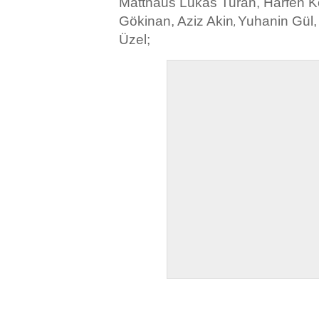
Matthäus Lukas Turan,
Harfen K
Gökinan,
Aziz Akin
Yuhanin Gül
,
Üzel;