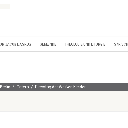
MOR JACOB DASRUG
GEMEINDE
THEOLOGIE UND LITURGIE
SYRISCH
Berlin
Ostern
Dienstag der Weißen Kleider