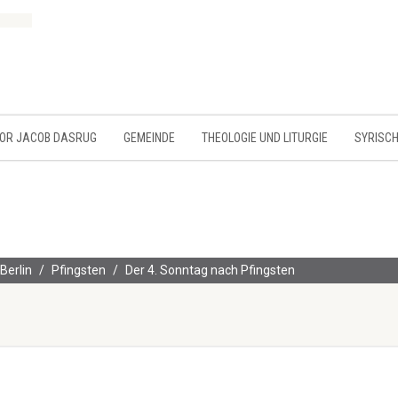
MOR JACOB DASRUG
GEMEINDE
THEOLOGIE UND LITURGIE
SYRISCH
Berlin
Pfingsten
Der 4. Sonntag nach Pfingsten