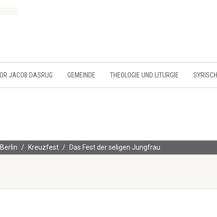
MOR JACOB DASRUG
GEMEINDE
THEOLOGIE UND LITURGIE
SYRISCH
Berlin
Kreuzfest
Das Fest der seligen Jungfrau