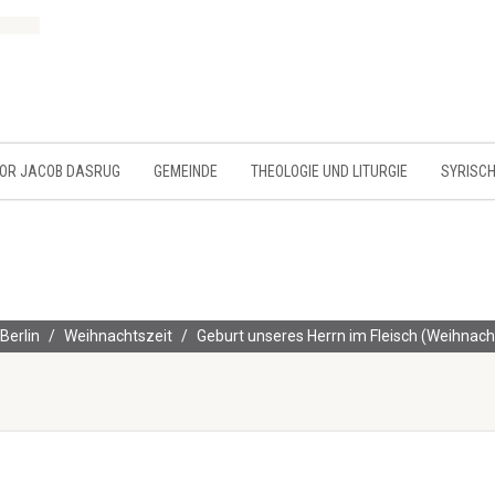
MOR JACOB DASRUG
GEMEINDE
THEOLOGIE UND LITURGIE
SYRISCH
Berlin
Weihnachtszeit
Geburt unseres Herrn im Fleisch (Weihnacht